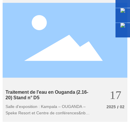
17
Traitement de l'eau en Ouganda (2.16-
20) Stand n° D5
Salle d'exposition : Kampala – OUGANDA –
2025
02
/
Speke Resort et Centre de conférences&nbsp;
Numéro de stand : Hall 2-D5,&nbsp; DATE :
du 17 au 20 février.